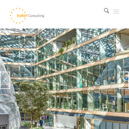
EUREF-CAMPUS
DÜSSELDORF:
INNOVATIONSCAMPUS
UND REALLABOR