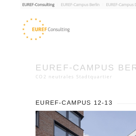
EUREF-Consulting
EUREF-Campus Berlin
EUREF-Campus D
EUREF-CAMPUS BER
CO2 neutrales Stadtquartier
EUREF-CAMPUS 12-13